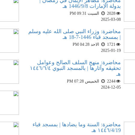
محاضرة: مظاهر الإيمان في رمضان |
بدولة الإمارات 1446/9/8 هـ
2028
السبت PM 09:31
2025-03-08
محاضرة: وزراء النبي صلى الله عليه وسلم
| بمسجد قباء 1446-7-18 هـ
1721
الاحد PM 04:28
2025-01-19
محاضرة: منهج السلف الصالح وعوامل
تحقيقه وآثارها | بالمسجد النبوي ١٤٤٦/٦/٤
هـ
2244
الخميس PM 07:28
2024-12-05
محاضرة: السنة وما يضادها | بمسجد قباء
١٤٤٦/4/19 هـ