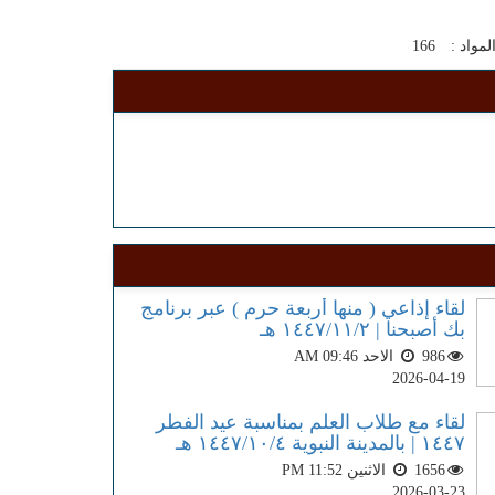
لمواد :
166
لقاء إذاعي ( منها أربعة حرم ) عبر برنامج
بك أصبحنا | ١٤٤٧/١١/٢ هـ
986
الاحد AM 09:46
2026-04-19
لقاء مع طلاب العلم بمناسبة عيد الفطر
١٤٤٧ | بالمدينة النبوية ١٤٤٧/١٠/٤ هـ
1656
الاثنين PM 11:52
2026-03-23