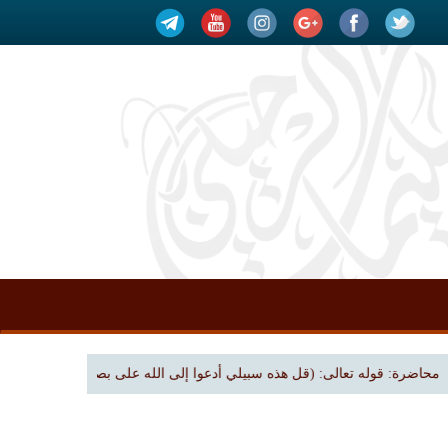
رة: قوله تعالى: (قل هذه سبيلي أدعوا إلى الله على بصيرة) | بجامع الملك فهد بن عبدال