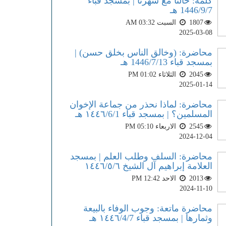
كلمة: حالنا مع شهرنا | بمسجد قباء
1446/9/7 هـ
1807
السبت AM 03:32
2025-03-08
محاضرة: (وخالق الناس بخلق حسن) |
بمسجد قباء 1446/7/13 هـ
2045
الثلاثاء PM 01:02
2025-01-14
محاضرة: لماذا نحذر من جماعة الإخوان
المسلمين؟ | بمسجد قباء ١٤٤٦/6/1 هـ
2545
الاربعاء PM 05:10
2024-12-04
محاضرة: السلف وطلب العلم | بمسجد
العلامة إبراهيم آل الشيخ ١٤٤٦/٥/٦
2013
الاحد PM 12:42
2024-11-10
محاضرة ماتعة: وجوب الوفاء بالبيعة
وثمارها | بمسجد قباء ١٤٤٦/4/7 هـ