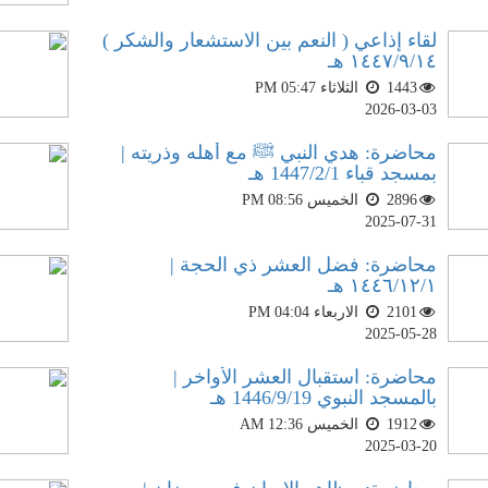
لقاء إذاعي ( النعم بين الاستشعار والشكر )
١٤٤٧/٩/١٤ هـ
1443
الثلاثاء PM 05:47
2026-03-03
محاضرة: هدي النبي ﷺ مع أهله وذريته |
بمسجد قباء 1447/2/1 هـ
2896
الخميس PM 08:56
2025-07-31
محاضرة: فضل العشر ذي الحجة |
١٤٤٦/١٢/١ هـ
2101
الاربعاء PM 04:04
2025-05-28
محاضرة: استقبال العشر الأواخر |
بالمسجد النبوي 1446/9/19 هـ
1912
الخميس AM 12:36
2025-03-20