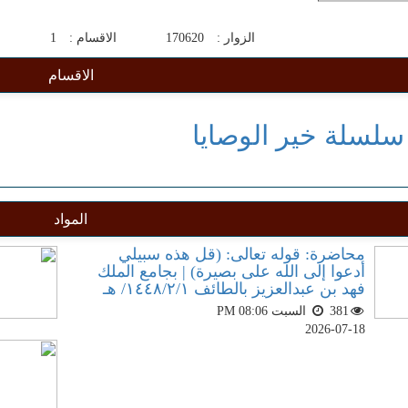
الزوار :
170620
الاقسام :
1
ا
الاقسام
لسلة خير الوصايا
المواد
محاضرة: قوله تعالى: (قل هذه سبيلي
أدعوا إلى الله على بصيرة) | بجامع الملك
فهد بن عبدالعزيز بالطائف ١٤٤٨/٢/١/ هـ
381
السبت PM 08:06
2026-07-18