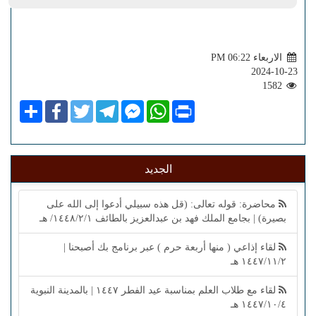
الاربعاء PM 06:22
2024-10-23
1582
Share
Facebook
Twitter
Telegram
Facebook
WhatsApp
Print
Messenger
الجديد
محاضرة: قوله تعالى: (قل هذه سبيلي أدعوا إلى الله على
بصيرة) | بجامع الملك فهد بن عبدالعزيز بالطائف ١٤٤٨/٢/١/ هـ
لقاء إذاعي ( منها أربعة حرم ) عبر برنامج بك أصبحنا |
١٤٤٧/١١/٢ هـ
لقاء مع طلاب العلم بمناسبة عيد الفطر ١٤٤٧ | بالمدينة النبوية
١٤٤٧/١٠/٤ هـ