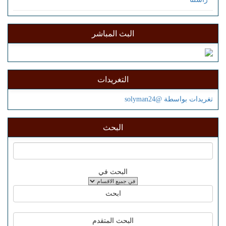
البث المباشر
التغريدات
تغريدات بواسطة @solyman24
البحث
البحث في