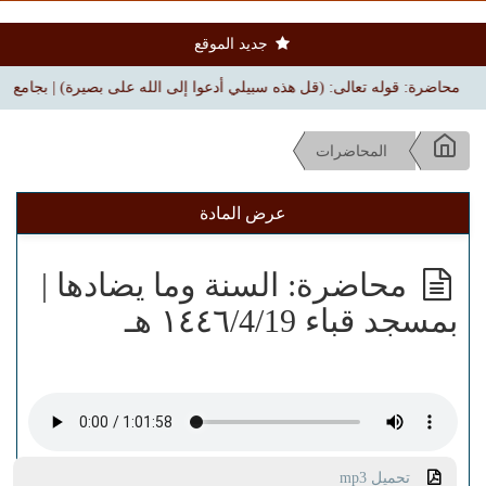
جديد الموقع
محاضرة: قوله تعالى: (قل هذه سبيلي أدعوا إلى الله على بصيرة) | بجامع الملك فهد بن 
المحاضرات
عرض المادة
محاضرة: السنة وما يضادها |
بمسجد قباء ١٤٤٦/4/19 هـ
تحميل mp3