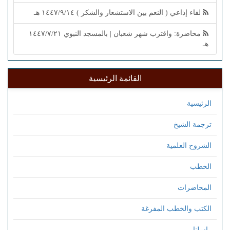
لقاء إذاعي ( النعم بين الاستشعار والشكر ) ١٤٤٧/٩/١٤ هـ
محاضرة: واقترب شهر شعبان | بالمسجد النبوي ١٤٤٧/٧/٢١
هـ
القائمة الرئيسية
الرئيسية
ترجمة الشيخ
الشروح العلمية
الخطب
المحاضرات
الكتب والخطب المفرغة
راسلنا