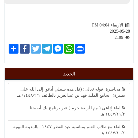
الاربعاء PM 04:04
2025-05-28
2109
Share
Facebook
Twitter
Telegram
Facebook
WhatsApp
Print
Messenger
الجديد
محاضرة: قوله تعالى: (قل هذه سبيلي أدعوا إلى الله على
بصيرة) | بجامع الملك فهد بن عبدالعزيز بالطائف ١٤٤٨/٢/١/ هـ
لقاء إذاعي ( منها أربعة حرم ) عبر برنامج بك أصبحنا |
١٤٤٧/١١/٢ هـ
لقاء مع طلاب العلم بمناسبة عيد الفطر ١٤٤٧ | بالمدينة النبوية
١٤٤٧/١٠/٤ هـ