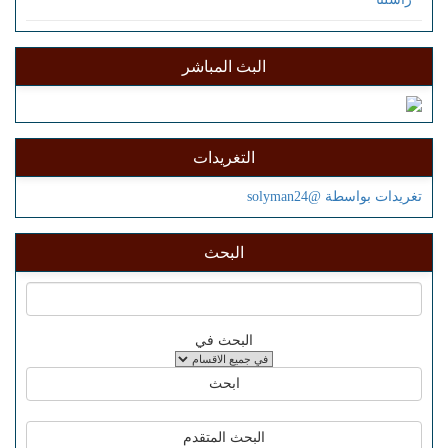
البث المباشر
التغريدات
تغريدات بواسطة @solyman24
البحث
البحث في