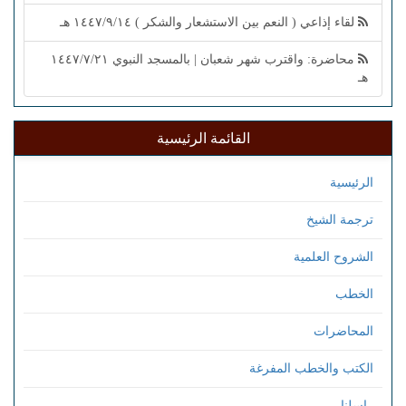
لقاء إذاعي ( النعم بين الاستشعار والشكر ) ١٤٤٧/٩/١٤ هـ
محاضرة: واقترب شهر شعبان | بالمسجد النبوي ١٤٤٧/٧/٢١
هـ
القائمة الرئيسية
الرئيسية
ترجمة الشيخ
الشروح العلمية
الخطب
المحاضرات
الكتب والخطب المفرغة
راسلنا