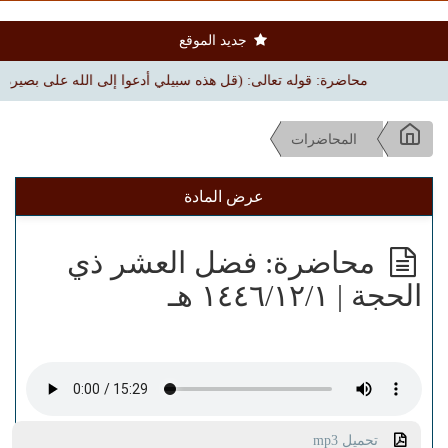
جديد الموقع
محاضرة: قوله تعالى: (قل هذه سبيلي أدعوا إلى الله على بصيرة) | بجامع ال
المحاضرات
عرض المادة
محاضرة: فضل العشر ذي
الحجة | ١٤٤٦/١٢/١ هـ
تحميل mp3