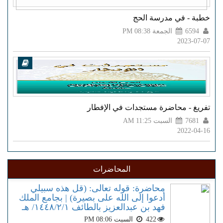
خطبة - في مدرسة الحج
6594
الجمعة PM 08:38
2023-07-07
تفريغ - محاضرة مستجدات في الإفطار
7681
السبت AM 11:25
2022-04-16
المحاضرات
محاضرة: قوله تعالى: (قل هذه سبيلي
أدعوا إلى الله على بصيرة) | بجامع الملك
فهد بن عبدالعزيز بالطائف ١٤٤٨/٢/١/ هـ
422
السبت PM 08:06