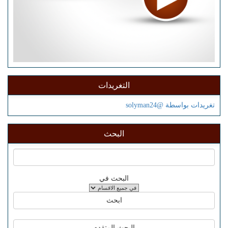
التغريدات
تغريدات بواسطة @solyman24
البحث
البحث في