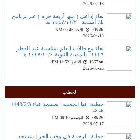
2026-07-18
لقاء إذاعي ( منها أربعة حرم ) عبر برنامج
بك أصبحنا | ١٤٤٧/١١/٢ هـ
995
الاحد AM 09:46
2026-04-19
لقاء مع طلاب العلم بمناسبة عيد الفطر
١٤٤٧ | بالمدينة النبوية ١٤٤٧/١٠/٤ هـ
1667
الاثنين PM 11:52
2026-03-23
الخطب
خطبة: إنها الجمعة | بمسجد قباء 1448/2/3
هـ هـ
385
الجمعة PM 06:10
2026-07-17
خطبة: الرحمة في وقت الحر | بمسجد