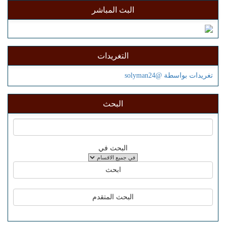
البث المباشر
التغريدات
تغريدات بواسطة @solyman24
البحث
البحث في