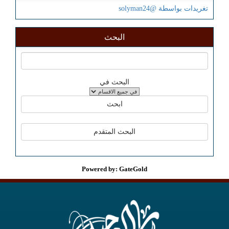
تغريدات بواسطة @solyman24
البحث
البحث في
Powered by: GateGold