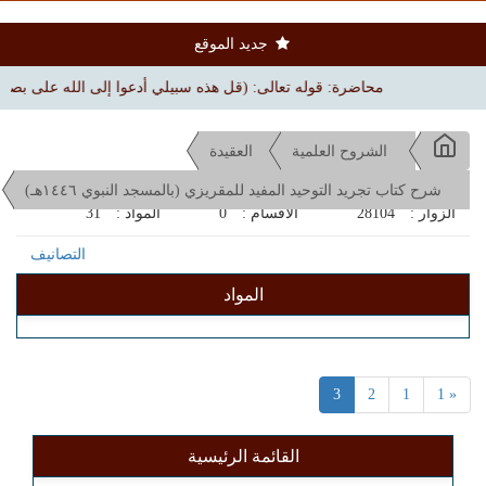
جديد الموقع
محاضرة: قوله تعالى: (قل هذه سبيلي أدعوا إلى الله على بصيرة) | بجامع
الشروح العلمية
العقيدة
شرح كتاب تجريد التوحيد المفيد للمقريزي (بالمسجد النبوي ١٤٤٦هـ)
الزوار :
28104
الاقسام :
0
المواد :
31
التصانيف
المواد
3
2
1
« 1
القائمة الرئيسية