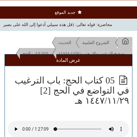
جديد الموقع
محاضرة: قوله تعالى: (قل هذه سبيلي أدعوا إلى الله على بصيرة) | بجامع ال
الشروح العلمية
الحديث
صحيح الترغيب والترهيب (1436-1444)
010 كتاب الحج
عرض المادة
05 كتاب الحج: باب الترغيب
في التواضع في الحج [2]
١٤٤٧/١١/٢٩ هـ