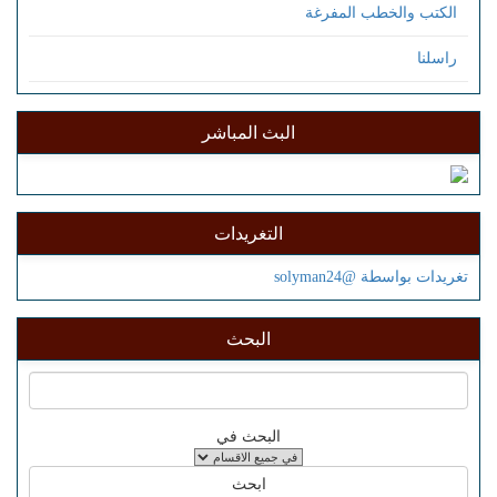
الكتب والخطب المفرغة
راسلنا
البث المباشر
التغريدات
تغريدات بواسطة @solyman24
البحث
البحث في