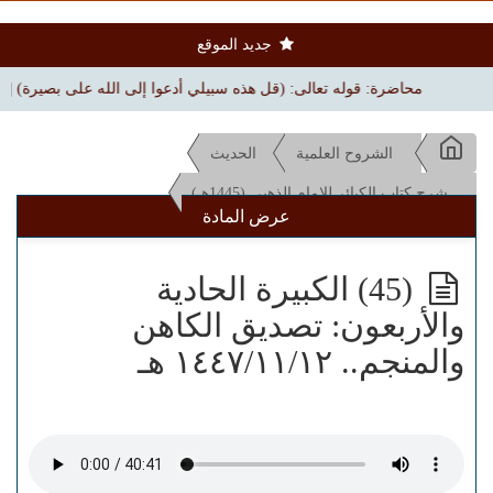
جديد الموقع
محاضرة: قوله تعالى: (قل هذه سبيلي أدعوا إلى الله على بصيرة) | بجامع الملك
الشروح العلمية
الحديث
شرح كتاب الكبائر للإمام الذهبي (1445هـ)
عرض المادة
(45) الكبيرة الحادية
والأربعون: تصديق الكاهن
والمنجم.. ١٤٤٧/١١/١٢ هـ