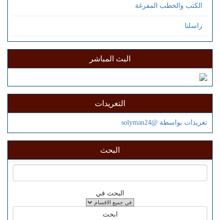
الكتب والخطب المفرغة
راسلنا
البث المباشر
التغريدات
تغريدات بواسطة @solyman24
البحث
البحث في