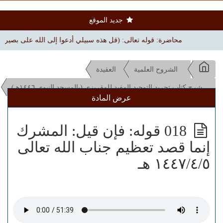
جديد الموقع
محاضرة: قوله تعالى: (قل هذه سبيلي أدعوا إلى الله على بصيرة) | بجامع ال
الشروح العلمية
العقيدة
شرح كتاب تجريد التوحيد المفيد للمقريزي (بالمسجد النبوي ١٤٤٦هـ)
عرض المادة
018 قوله: فإن قيل: المشرك
إنما قصد تعظيم جناب الله تعالى
١٤٤٧/٤/٥ هـ