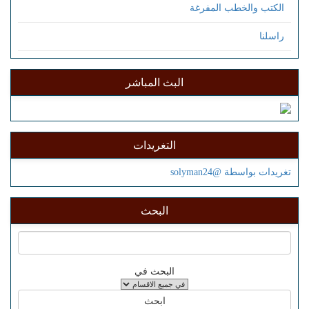
الكتب والخطب المفرغة
راسلنا
البث المباشر
التغريدات
تغريدات بواسطة @solyman24
البحث
البحث في