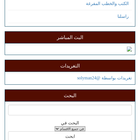
الكتب والخطب المفرغة
راسلنا
البث المباشر
التغريدات
تغريدات بواسطة @solyman24
البحث
البحث في