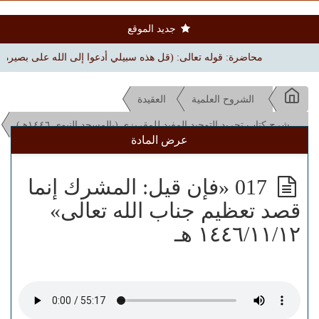
جديد الموقع
محاضرة: قوله تعالى: (قل هذه سبيلي أدعوا إلى الله على بصيرة) | بجامع ال
الشروح العلمية
العقيدة
شرح كتاب تجريد التوحيد المفيد للمقريزي (بالمسجد النبوي ١٤٤٦هـ)
عرض المادة
017 «فإن قيل: المشرك إنما
قصد تعظيم جناب الله تعالى»
١٤٤٦/١١/١٢ هـ