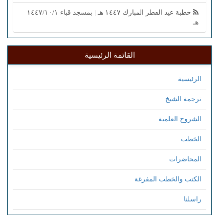
خطبة عيد الفطر المبارك ١٤٤٧ هـ | بمسجد قباء ١٤٤٧/١٠/١
هـ
القائمة الرئيسية
الرئيسية
ترجمة الشيخ
الشروح العلمية
الخطب
المحاضرات
الكتب والخطب المفرغة
راسلنا