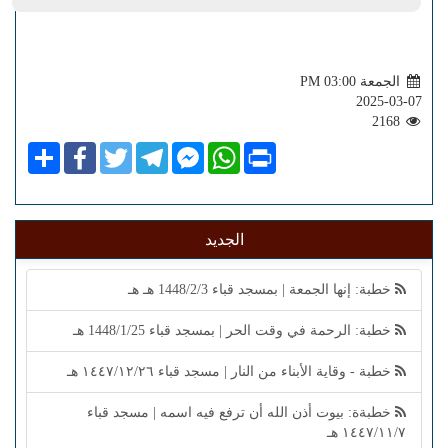
الجمعة PM 03:00
2025-03-07
2168
Share
Facebook
Twitter
Telegram
Facebook
WhatsApp
Print
Messenger
الجديد
خطبة: إنها الجمعة | بمسجد قباء 1448/2/3 هـ هـ
خطبة: الرحمة في وقت الحر | بمسجد قباء 1448/1/25 هـ
خطبة - وقاية الأبناء من النار | مسجد قباء ١٤٤٧/١٢/٢٦ هـ
خطبةة: بيوت أذن الله أن ترفع فيه اسمه | مسجد قباء
١٤٤٧/١١/٧ هـ