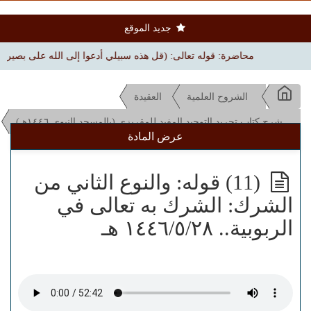
جديد الموقع
محاضرة: قوله تعالى: (قل هذه سبيلي أدعوا إلى الله على بصيرة) | بجامع ال
الشروح العلمية
العقيدة
شرح كتاب تجريد التوحيد المفيد للمقريزي (بالمسجد النبوي ١٤٤٦هـ)
عرض المادة
(11) قوله: والنوع الثاني من
الشرك: الشرك به تعالى في
الربوبية.. ١٤٤٦/٥/٢٨ هـ