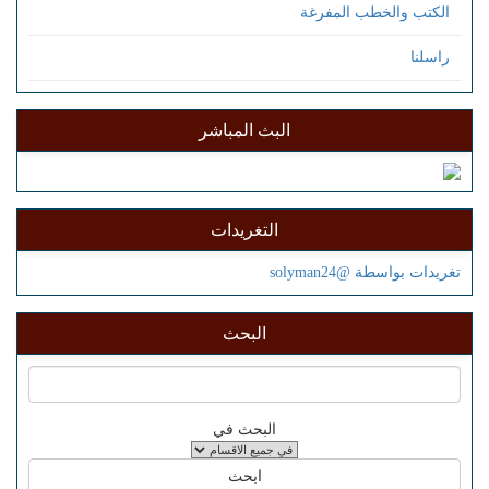
الكتب والخطب المفرغة
راسلنا
البث المباشر
التغريدات
تغريدات بواسطة @solyman24
البحث
البحث في