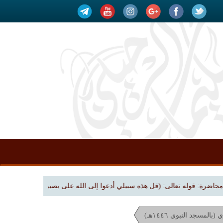
رة: قوله تعالى: (قل هذه سبيلي أدعوا إلى الله على بصيرة) | بجامع الملك فهد بن عبدال
لمسجد النبوي ١٤٤٦هـ)