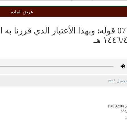
عرض المادة
07 قوله: وبهذا الأعتبار الذي قررنا به
١٤٤٦/ هـ
يل mp3
PM 0
202