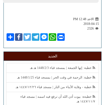
الاحد PM 12:48
2018-04-15
2326
Share
Facebook
Twitter
Telegram
Facebook
WhatsApp
Print
Messenger
الجديد
خطبة: إنها الجمعة | بمسجد قباء 1448/2/3 هـ هـ
خطبة: الرحمة في وقت الحر | بمسجد قباء 1448/1/25 هـ
خطبة - وقاية الأبناء من النار | مسجد قباء ١٤٤٧/١٢/٢٦ هـ
خطبةة: بيوت أذن الله أن ترفع فيه اسمه | مسجد قباء
١٤٤٧/١١/٧ هـ