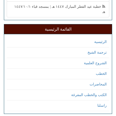
خطبة عيد الفطر المبارك ١٤٤٧ هـ | بمسجد قباء ١٤٤٧/١٠/١
هـ
القائمة الرئيسية
الرئيسية
ترجمة الشيخ
الشروح العلمية
الخطب
المحاضرات
الكتب والخطب المفرغة
راسلنا