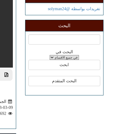
تغريدات بواسطة @solyman24
البحث
البحث في
تحم
الجمعة 9
8-03-09
9692