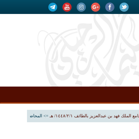
 بن عبدالعزيز بالطائف ١٤٤٨/٢/١/ هـ
=> المحاضرات
خطبة: إنها الجمعة 