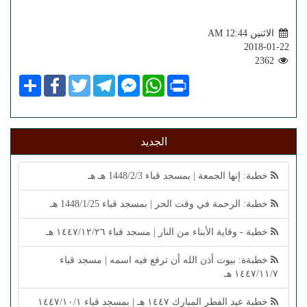
الاثنين AM 12:44
2018-01-22
2362
Share
Facebook
Twitter
Telegram
Facebook
WhatsApp
Print
Messenger
الجديد
خطبة: إنها الجمعة | بمسجد قباء 1448/2/3 هـ هـ
خطبة: الرحمة في وقت الحر | بمسجد قباء 1448/1/25 هـ
خطبة - وقاية الأبناء من النار | مسجد قباء ١٤٤٧/١٢/٢٦ هـ
خطبةة: بيوت أذن الله أن ترفع فيه اسمه | مسجد قباء
١٤٤٧/١١/٧ هـ
خطبة عيد الفطر المبارك ١٤٤٧ هـ | بمسجد قباء ١٤٤٧/١٠/١