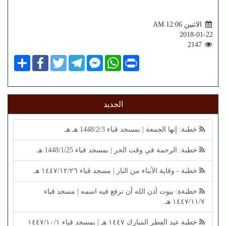
الاثنين AM 12:06
2018-01-22
2147
Share
Facebook
Twitter
Telegram
Facebook
WhatsApp
Print
Messenger
الجديد
خطبة: إنها الجمعة | بمسجد قباء 1448/2/3 هـ هـ
خطبة: الرحمة في وقت الحر | بمسجد قباء 1448/1/25 هـ
خطبة - وقاية الأبناء من النار | مسجد قباء ١٤٤٧/١٢/٢٦ هـ
خطبةة: بيوت أذن الله أن ترفع فيه اسمه | مسجد قباء
١٤٤٧/١١/٧ هـ
خطبة عيد الفطر المبارك ١٤٤٧ هـ | بمسجد قباء ١٤٤٧/١٠/١