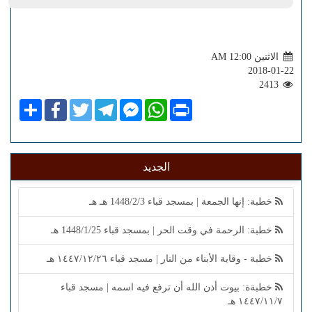
الاثنين AM 12:00
2018-01-22
2413
Share
Facebook
Twitter
Telegram
Facebook
WhatsApp
Print
Messenger
الجديد
خطبة: إنها الجمعة | بمسجد قباء 1448/2/3 هـ هـ
خطبة: الرحمة في وقت الحر | بمسجد قباء 1448/1/25 هـ
خطبة - وقاية الأبناء من النار | مسجد قباء ١٤٤٧/١٢/٢٦ هـ
خطبةة: بيوت أذن الله أن ترفع فيه اسمه | مسجد قباء
١٤٤٧/١١/٧ هـ