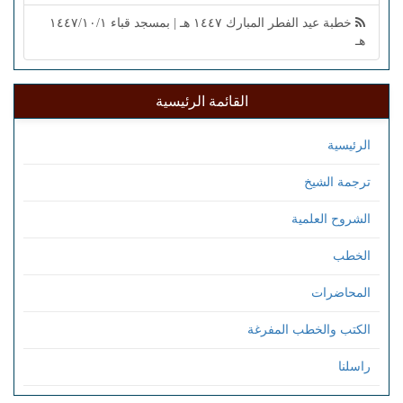
خطبة عيد الفطر المبارك ١٤٤٧ هـ | بمسجد قباء ١٤٤٧/١٠/١
هـ
القائمة الرئيسية
الرئيسية
ترجمة الشيخ
الشروح العلمية
الخطب
المحاضرات
الكتب والخطب المفرغة
راسلنا