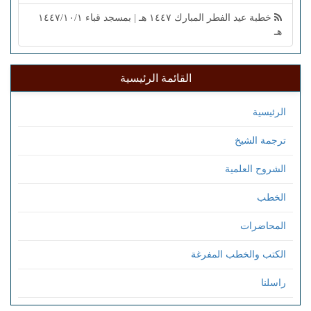
خطبة عيد الفطر المبارك ١٤٤٧ هـ | بمسجد قباء ١٤٤٧/١٠/١
هـ
القائمة الرئيسية
الرئيسية
ترجمة الشيخ
الشروح العلمية
الخطب
المحاضرات
الكتب والخطب المفرغة
راسلنا