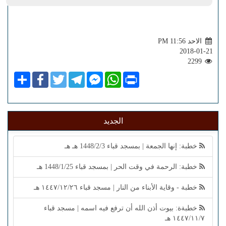
الاحد PM 11:56
2018-01-21
2299
Share
Facebook
Twitter
Telegram
Facebook
WhatsApp
Print
Messenger
الجديد
خطبة: إنها الجمعة | بمسجد قباء 1448/2/3 هـ هـ
خطبة: الرحمة في وقت الحر | بمسجد قباء 1448/1/25 هـ
خطبة - وقاية الأبناء من النار | مسجد قباء ١٤٤٧/١٢/٢٦ هـ
خطبةة: بيوت أذن الله أن ترفع فيه اسمه | مسجد قباء
١٤٤٧/١١/٧ هـ