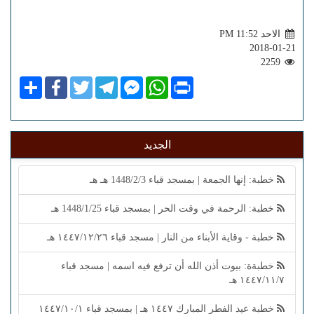
الاحد PM 11:52
2018-01-21
2259
Share
Facebook
Twitter
Telegram
Facebook
WhatsApp
Print
Messenger
الجديد
خطبة: إنها الجمعة | بمسجد قباء 1448/2/3 هـ هـ
خطبة: الرحمة في وقت الحر | بمسجد قباء 1448/1/25 هـ
خطبة - وقاية الأبناء من النار | مسجد قباء ١٤٤٧/١٢/٢٦ هـ
خطبةة: بيوت أذن الله أن ترفع فيه اسمه | مسجد قباء
١٤٤٧/١١/٧ هـ
خطبة عيد الفطر المبارك ١٤٤٧ هـ | بمسجد قباء ١٤٤٧/١٠/١